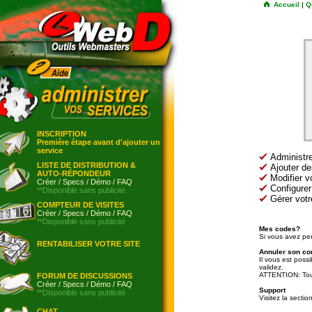
Accueil
|
Q
INSCRIPTION
Première étape avant d'ajouter un
service
Administre
LISTE DE DISTRIBUTION &
Ajouter de
AUTO-RÉPONDEUR
Modifier vo
Créer
/
Specs
/
Démo
/
FAQ
Configurer
**Disponible sans publicité
Gérer vot
COMPTEUR DE VISITES
Créer
/
Specs
/
Démo
/
FAQ
**Disponible sans publicité
Mes codes?
Si vous avez pe
RENTABILISER VOTRE SITE
Annuler son c
Il vous est pos
validez.
ATTENTION: Tous
FORUM DE DISCUSSIONS
Créer
/
Specs
/
Démo
/
FAQ
Support
**Disponible sans publicité
Visitez la secti
CHAT